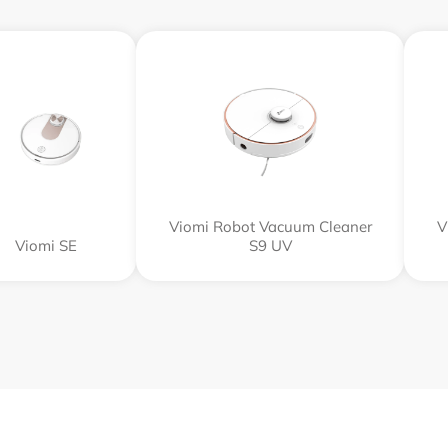
Viomi Robot Vacuum Cleaner
V
Viomi SE
S9 UV