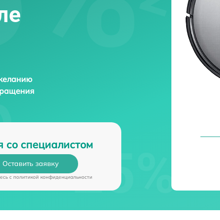
ле
 желанию
бращения
я со специалистом
Оставить заявку
есь c
политикой конфиденциальности