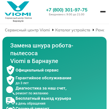
+7 (800) 301-97-75
Ежедневно с 9:00 до 21:00
Сервисный центр Viomi
в
Барнауле
Сервисный центр Viomi
Каталог устройств
Ремонт
Замена шнура робота-
пылесоса
Viomi в Барнауле
Официальный сервис
Гарантийное обслуживание
до 3 лет
Диагностика за наш счет,
ремонт по желанию
Бесплатный выезд курьера
в день обращения
Срочный ремонт