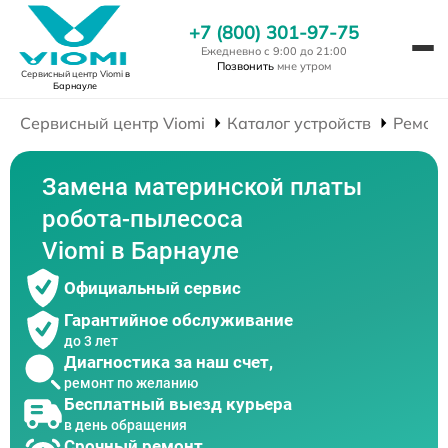
+7 (800) 301-97-75
Ежедневно с 9:00 до 21:00
Позвонить
мне утром
Сервисный центр Viomi
в
Барнауле
Сервисный центр Viomi
Каталог устройств
Ремонт
Замена материнской платы
робота-пылесоса
Viomi в Барнауле
Официальный сервис
Гарантийное обслуживание
до 3 лет
Диагностика за наш счет,
ремонт по желанию
Бесплатный выезд курьера
в день обращения
Срочный ремонт