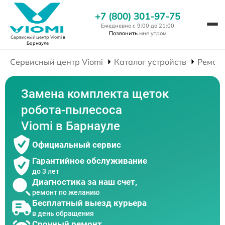
+7 (800) 301-97-75
Ежедневно с 9:00 до 21:00
Позвонить
мне утром
Сервисный центр Viomi
в
Барнауле
Сервисный центр Viomi
Каталог устройств
Ремонт
Замена комплекта щеток
робота-пылесоса
Viomi в Барнауле
Официальный сервис
Гарантийное обслуживание
до 3 лет
Диагностика за наш счет,
ремонт по желанию
Бесплатный выезд курьера
в день обращения
Срочный ремонт