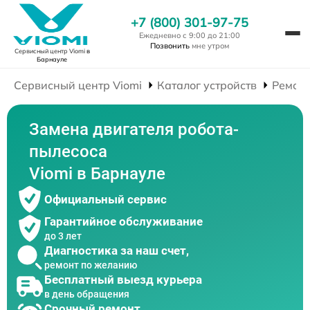
+7 (800) 301-97-75
Ежедневно с 9:00 до 21:00
Позвонить
мне утром
Сервисный центр Viomi
в
Барнауле
Сервисный центр Viomi
Каталог устройств
Ремонт
Замена двигателя робота-
пылесоса
Viomi в Барнауле
Официальный сервис
Гарантийное обслуживание
до 3 лет
Диагностика за наш счет,
ремонт по желанию
Бесплатный выезд курьера
в день обращения
Срочный ремонт