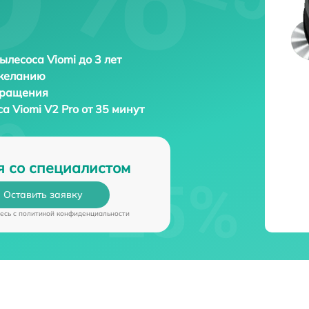
ылесоса Viomi до 3 лет
 желанию
бращения
са
Viomi V2 Pro от 35 минут
я со специалистом
Оставить заявку
есь c
политикой конфиденциальности