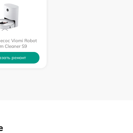
есос Viomi Robot
m Cleaner S9
азать ремонт
е