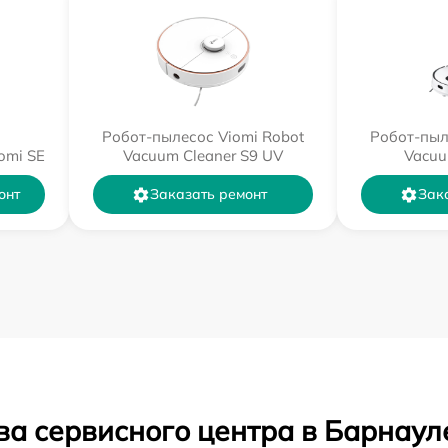
Робот-пылесос Viomi Robot
Робот-пыл
omi SE
Vacuum Cleaner S9 UV
Vacuu
онт
Заказать ремонт
Зак
ва сервисного центра в Барнаул