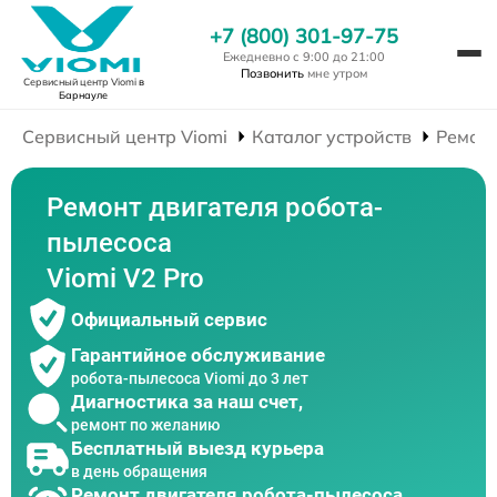
+7 (800) 301-97-75
Ежедневно с 9:00 до 21:00
Позвонить
мне утром
Сервисный центр Viomi
в
Барнауле
Сервисный центр Viomi
Каталог устройств
Ремонт
Ремонт двигателя робота-
пылесоса
Viomi V2 Pro
Официальный сервис
Гарантийное обслуживание
робота-пылесоса Viomi до 3 лет
Диагностика за наш счет,
ремонт по желанию
Бесплатный выезд курьера
в день обращения
Ремонт двигателя робота-пылесоса