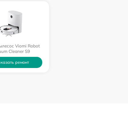
ылесос Viomi Robot
uum Cleaner S9
казать ремонт