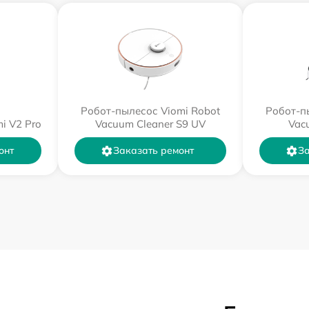
Робот-пылесос Viomi Robot
Робот-п
i V2 Pro
Vacuum Cleaner S9 UV
Vac
онт
Заказать ремонт
За