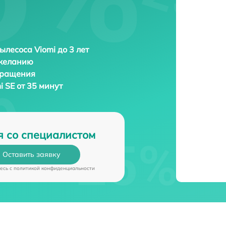
ылесоса Viomi до 3 лет
 желанию
бращения
i SE от 35 минут
я со специалистом
Оставить заявку
есь c
политикой конфиденциальности