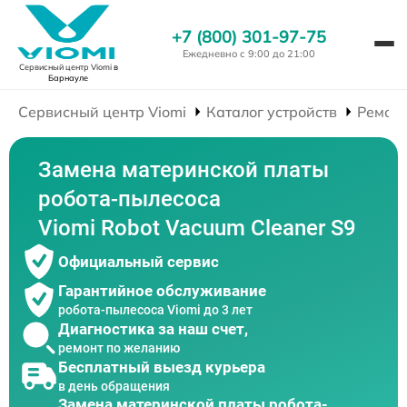
+7 (800) 301-97-75
Ежедневно с 9:00 до 21:00
Сервисный центр Viomi
в
Барнауле
Сервисный центр Viomi
Каталог устройств
Ремонт
Замена материнской платы
робота-пылесоса
Viomi Robot Vacuum Cleaner S9
Официальный сервис
Гарантийное обслуживание
робота-пылесоса Viomi до 3 лет
Диагностика за наш счет,
ремонт по желанию
Бесплатный выезд курьера
в день обращения
Замена материнской платы робота-