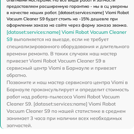
опытными мастерами. На все виды работ и запчасти
предоставляем расширенную гарантию - мы в сц уверены
в качестве наших работ. [dataset:services:name] Viomi Robot
Vacuum Cleaner S9 будет стоить на -15% дешевле при
оформлении заказа на сайте через форму заказа звонка.
[dataset:services:name] Viomi Robot Vacuum Cleaner
S9
выполняется на выезде, если не требует
специализированного оборудования и длительного
времени ремонта. В таких случаях наш мастер
привезет Viomi Robot Vacuum Cleaner S9 в
сервисный центр Viomi в Барнауле и привезет
обратно.
Позвоните и наш мастер сервисного центра Viomi в
Барнауле проконсультирует и определит стоимость
работ над робота-пылесоса Viomi Robot Vacuum
Cleaner S9. [dataset:services:name] Viomi Robot
Vacuum Cleaner S9 по нашей статистике в среднем
занимает 3 часа при наличии всех необходимых
запчастей.