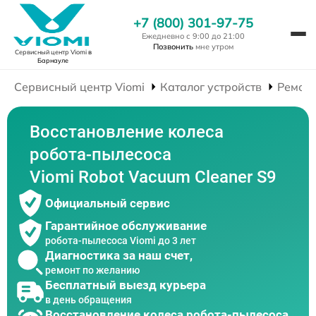
+7 (800) 301-97-75
Ежедневно с 9:00 до 21:00
Позвонить
мне утром
Сервисный центр Viomi
в
Барнауле
Сервисный центр Viomi
Каталог устройств
Ремонт
Восстановление колеса
робота-пылесоса
Viomi Robot Vacuum Cleaner S9
Официальный сервис
Гарантийное обслуживание
робота-пылесоса Viomi до 3 лет
Диагностика за наш счет,
ремонт по желанию
Бесплатный выезд курьера
в день обращения
Восстановление колеса робота-пылесоса