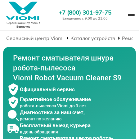
+7 (800) 301-97-75
Ежедневно с 9:00 до 21:00
Сервисный центр Viomi
в
Барнауле
Сервисный центр Viomi
Каталог устройств
Ремонт
Ремонт сматывателя шнура
робота-пылесоса
Viomi Robot Vacuum Cleaner S9
Официальный сервис
Гарантийное обслуживание
робота-пылесоса Viomi до 3 лет
Диагностика за наш счет,
ремонт по желанию
Бесплатный выезд курьера
в день обращения
Ремонт сматывателя шнура робота-