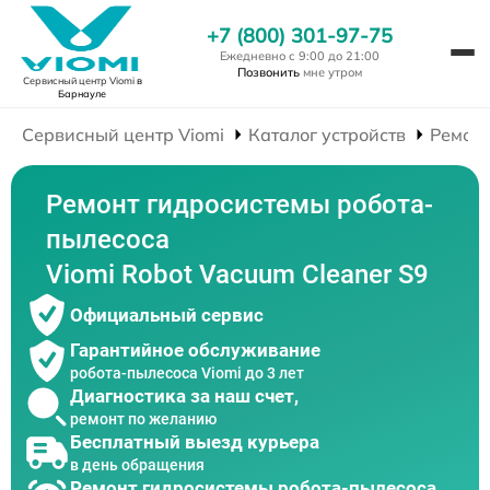
+7 (800) 301-97-75
Ежедневно с 9:00 до 21:00
Позвонить
мне утром
Сервисный центр Viomi
в
Барнауле
Сервисный центр Viomi
Каталог устройств
Ремонт
Ремонт гидросистемы робота-
пылесоса
Viomi Robot Vacuum Cleaner S9
Официальный сервис
Гарантийное обслуживание
робота-пылесоса Viomi до 3 лет
Диагностика за наш счет,
ремонт по желанию
Бесплатный выезд курьера
в день обращения
Ремонт гидросистемы робота-пылесоса