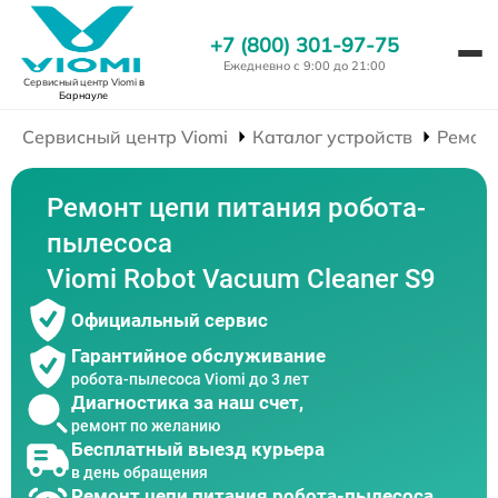
+7 (800) 301-97-75
Ежедневно с 9:00 до 21:00
Сервисный центр Viomi
в
Барнауле
Сервисный центр Viomi
Каталог устройств
Ремонт
Ремонт цепи питания робота-
пылесоса
Viomi Robot Vacuum Cleaner S9
Официальный сервис
Гарантийное обслуживание
робота-пылесоса Viomi до 3 лет
Диагностика за наш счет,
ремонт по желанию
Бесплатный выезд курьера
в день обращения
Ремонт цепи питания робота-пылесоса