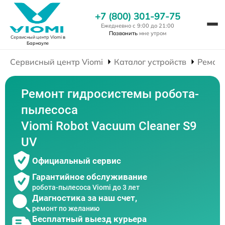
+7 (800) 301-97-75
Ежедневно с 9:00 до 21:00
Позвонить
мне утром
Сервисный центр Viomi
в
Барнауле
Сервисный центр Viomi
Каталог устройств
Ремонт
Ремонт гидросистемы робота-
пылесоса
Viomi Robot Vacuum Cleaner S9
UV
Официальный сервис
Гарантийное обслуживание
робота-пылесоса Viomi до 3 лет
Диагностика за наш счет,
ремонт по желанию
Бесплатный выезд курьера