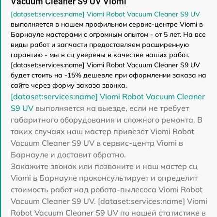
Vacuum Cleaner S9 UV Viomi
[dataset:services:name] Viomi Robot Vacuum Cleaner S9 UV
выполняется в нашем профильном сервис-центре Viomi в
Барнауле мастерами с огромным опытом - от 5 лет. На все
виды работ и запчасти предоставляем расширенную
гарантию - мы в сц уверены в качестве наших работ.
[dataset:services:name] Viomi Robot Vacuum Cleaner S9 UV
будет стоить на -15% дешевле при оформлении заказа на
сайте через форму заказа звонка.
[dataset:services:name] Viomi Robot Vacuum Cleaner
S9 UV
выполняется на выезде, если не требует
габаритного оборудования и сложного ремонта. В
таких случаях наш мастер привезет Viomi Robot
Vacuum Cleaner S9 UV в сервис-центр Viomi в
Барнауле и доставит обратно.
Закажите звонок или позвоните и наш мастер сц
Viomi в Барнауле проконсультирует и определит
стоимость работ над робота-пылесоса Viomi Robot
Vacuum Cleaner S9 UV. [dataset:services:name] Viomi
Robot Vacuum Cleaner S9 UV по нашей статистике в