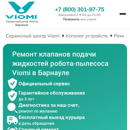
+7 (800) 301-97-75
Ежедневно с 9:00 до 21:00
Позвонить
мне утром
Сервисный центр Viomi
в
Барнауле
Сервисный центр Viomi
Каталог устройств
Ремонт
Ремонт клапанов подачи
жидкостей робота-пылесоса
Viomi в Барнауле
Официальный сервис
Гарантийное обслуживание
до 3 лет
Диагностика за наш счет,
ремонт по желанию
Бесплатный выезд курьера
в день обращения
Срочный ремонт