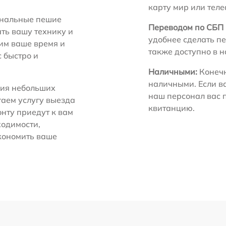
карту мир или тел
нальные пешие
Переводом по СБП 
ть вашу технику и
удобнее сделать пе
ним ваше время и
также доступно в 
с быстро и
Наличными:
Конечн
наличными. Если в
ия небольших
наш персонал вас 
гаем услугу выезда
квитанцию.
нту приедут к вам
ходимости,
экономить ваше