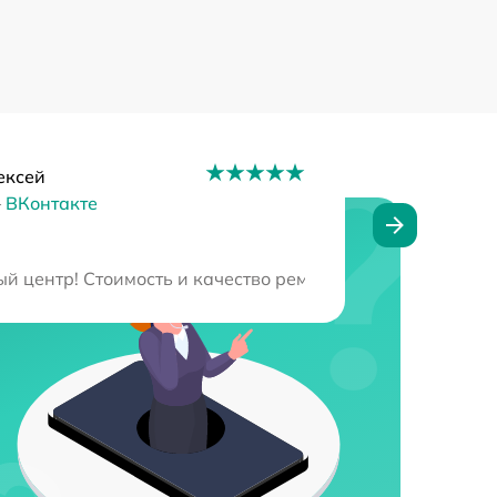
ексей
–
ВКонтакте
как новая! Цены приятные, вполне «по карману», оказало
 центр! Стоимость и качество ремонта меня полностью 